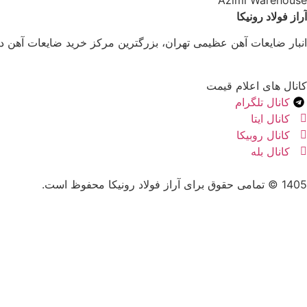
Azimi Warehouse
آراز فولاد رونیکا
انبار ضایعات آهن عظیمی تهران، بزرگترین مرکز خرید ضایعات آهن د
کانال های اعلام قیمت
کانال تلگرام
کانال ایتا
کانال روبیکا
کانال بله
1405 © تمامی حقوق برای آراز فولاد رونیکا محفوظ است.