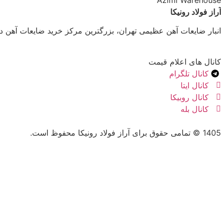
Azimi Warehouse
آراز فولاد رونیکا
انبار ضایعات آهن عظیمی تهران، بزرگترین مرکز خرید ضایعات آهن د
کانال های اعلام قیمت
کانال تلگرام
کانال ایتا
کانال روبیکا
کانال بله
1405 © تمامی حقوق برای آراز فولاد رونیکا محفوظ است.