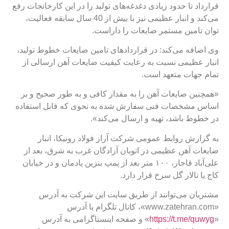
قرارداد تا حدود زیادی دغدغه‌های تولید را در این کارخانجات رفع
می‌کند و انبار عظیمی نیز با بیش از 40 سال سابقه فعالیت،
توان تامین مستمر ضایعات را داراست.
وی اضافه می‌کند: در قراردادهای تامین ضایعات خطوط تولید،
انبار عظیمی نسبت به رعایت کیفیت ضایعات آهن ارسالی از
تمام جهات متعهد است.
«همچنین ضایعات آهن را به مقدار کافی و به طور صحیح و بر
اساس مشخصات فنی سفارش شده به نحوی که قابل استفاده
در خطوط باشد، تهیه و ارسال می‌کند».
به گزارش روابط عمومی شرکت آراز فولاد رونیکا، انبار
ضایعات آهن عظیمی در اتوبان آزادگان غرب به شرق، بعد از
علی‌آباد قاجار، ١٠٠ متر بعد از پمپ بنزين يادمان و در خیابان
كاج یا تالار گل سرخ قرار دارد.
مشتریان می‌توانند از طریق سایت این شرکت به آدرس
«www.zatehran.com»، کانال تلگرام با آدرس
«
https://t.me/quwyg
» و صفحه اینستاگرامی به آدرس