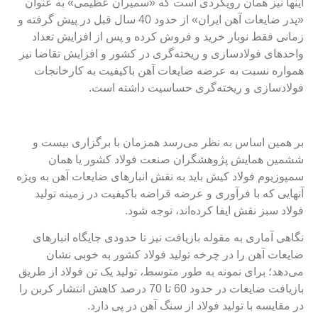
اینها نیز همان رویکردی است که «سمیران عظیمی» به عنوان
«پدر ضایعات آهن ایران» از حدود 40 سال قبل در پیش گرفته و
زمانی فقط نوبار خرید و فروش کرده و پس از افزایش تعداد
واحدهای فولادسازی و ریخته‌گری در کشور و افزایش تقاضا نیز
همواره نسبت به عرضه ضایعات آهن باکیفیت به کارخانجات
فولادسازی و ریخته‌گری حساسیت داشته است.
بر همین اساس به نظر می‌رسد همزمان با برگزاری بیست و
ششمین همايش پژوهشگران صنعت فولاد كشور یا همان
سمپوزیوم فولاد کیش باید به نقش انبارهای ضایعات آهن به ویژه
آنهایی که با فرآوری و عرضه قراضه باکیفیت در زمینه تولید
فولاد سبز نقش ایفا کرده‌اند، توجه شود.
نگاهی آماری به مقوله بازیافت نیز تا حدودی جایگاه انبارهای
ضایعات آهن را در چرخه تولید فولاد کشور به خوبی نشان
می‌دهد؛ برای نمونه به ‌طور متوسط، تولید یک تن فولاد از طریق
بازیافت ضایعات در حدود 60 تا 70 درصد کاهش انتشار کربن را
در مقایسه با تولید فولاد از سنگ آهن در پی دارد.