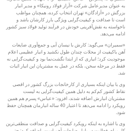
به عنوان مدیرعامل شرکت «آراز فولاد رونیکا» و مدیر انبار
بزرگش در «آزادگان» تهران انتخاب کرده، همچنان مواظب
است تا صداقت و کیفیت‌گرایی ویژگی بارز کارشان باشد و
ناخواسته به نقش‌آفرینی خودش در فرآیند تولید فولاد سبز کشور
ادامه می‌دهد.
«سمیران» می‌گوید: کارش با نیسان آبی و جمع‌آوری ضایعات
آهن باکیفیت از محلات چندان طول نکشید و انبار عظیمی اعلام
موجودیت کرد؛ انباری که از ابتدا نگشت‌نما بود و کیفیت‌گرایی نه
فقط در مرحله سخن، بلکه در عمل به مشتریان این انبار اثبات
شد.
وی با بیان اینکه بسیاری از کارخانجات بزرگ کشور در اقصی
نقاط کشور کم‌کم به دلیل همین کیفیت‌گرایی به لیست
مشتریان انبارش اضافه شدند، افزود: «عباس» پسرم هم همین
رویکرد را ادامه می‌دهد تا اعتبار 40 ساله انبارمان همچنان حفظ
شود.
وی با اشاره به اینکه رویکرد کیفیت‌گرایی و صداقت منطقی‌ترین
کار برای فعالیت در بازار ضایعات آهن است، اضافه کرد: حتی